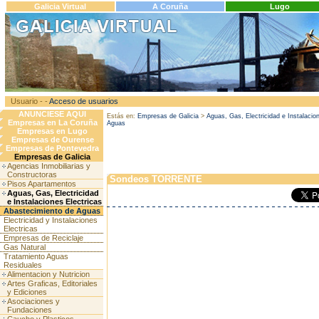
Galicia Virtual
A Coruña
Lugo
Usuario - -
Acceso de usuarios
ANUNCIESE AQUI
Estás en:
Empresas de Galicia
>
Aguas, Gas, Electricidad e Instalacio
Empresas en La Coruña
Aguas
Empresas en Lugo
Empresas de Ourense
Empresas de Pontevedra
Empresas de Galicia
Agencias Inmobiliarias y
Constructoras
Sondeos TORRENTE
Pisos Apartamentos
Aguas, Gas, Electricidad
e Instalaciones Electricas
Abastecimiento de Aguas
Electricidad y Instalaciones
Electricas
Empresas de Reciclaje
Gas Natural
Tratamiento Aguas
Residuales
Alimentacion y Nutricion
Artes Graficas, Editoriales
y Ediciones
Asociaciones y
Fundaciones