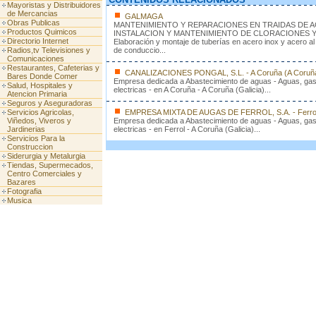
Mayoristas y Distribuidores
de Mercancias
GALMAGA
Obras Publicas
MANTENIMIENTO Y REPARACIONES EN TRAIDAS DE 
Productos Quimicos
INSTALACION Y MANTENIMIENTO DE CLORACIONES Y
Directorio Internet
Elaboración y montaje de tuberías en acero inox y acero a
Radios,tv Televisiones y
de conduccio...
Comunicaciones
Restaurantes, Cafeterias y
CANALIZACIONES PONGAL, S.L. - A Coruña (A Coruñ
Bares Donde Comer
Empresa dedicada a Abastecimiento de aguas - Aguas, gas, 
Salud, Hospitales y
electricas - en A Coruña - A Coruña (Galicia)...
Atencion Primaria
Seguros y Aseguradoras
Servicios Agricolas,
EMPRESA MIXTA DE AUGAS DE FERROL, S.A. - Ferrol
Viñedos, Viveros y
Empresa dedicada a Abastecimiento de aguas - Aguas, gas, 
Jardinerias
electricas - en Ferrol - A Coruña (Galicia)...
Servicios Para la
Construccion
Siderurgia y Metalurgia
Tiendas, Supermecados,
Centro Comerciales y
Bazares
Fotografia
Musica