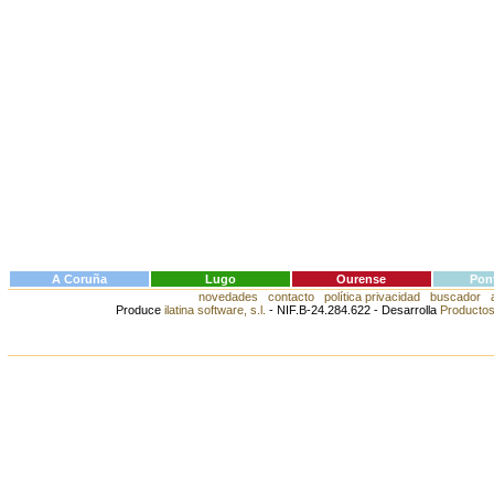
A Coruña
Lugo
Ourense
Pon
novedades
contacto
política privacidad
buscador
Produce
ilatina software, s.l.
- NIF.B-24.284.622 - Desarrolla
Productos 