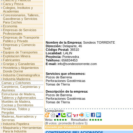
Caucho y Plasticos
Caza y Pesca
Colegios, Institutos y
Academias
Concesionarios, Talleres,
Gasolineras y Servicios
Para Coches
Economia
Empresas de Servicios
Profesionales
Empresas de Transporte
Publico y Privado
Nombre de la Empresa:
Sondeos TORRENTE
Empresas y Comercio
Dirección:
Delaparte, 46
Textil
Código Postal:
36510
Equipos de Transportes
Localidad:
LALIN
Explotacion Minera
Provincia:
Pontevedra
Fabricantes
Teléfono:
656834453
Granjas y Ganaderias
E-mail:
info@sondeostorrente.com
Hosteleria y Alojamientos
Donde Dormir
Servicios que ofrecemos:
Industria Cinematografica
Pozos de Barrena
Industria Maderera
Perforaciones Geotérmicas
Camas y Colchones
Tomas de TIerra
Carpinteros, Carpinterias y
Aluminios
Descripción de la empresa:
Estructuras de Madera,
Pozos de Barrena
Tableros y Aglomerados
Perforaciones Geotérmicas
Muebles de Madera,
Tomas de TIerra
Cocinas y Dormitorios
Persianas, Toldos y
Compártelo:
Pergolas
Maderas, Aserraderos y
Vota:
Resultado:
Serrerias
(
0
votos: promedio
0
sobre 5)
Industria Papelera
Enviado por
Virutech123
-
Maquinaria y Herramientas
Para la Industria
CONTENIDOS RELACIONADOS